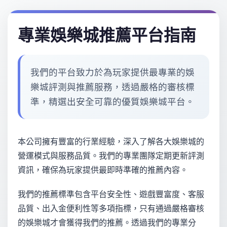
專業娛樂城推薦平台指南
我們的平台致力於為玩家提供最專業的娛
樂城評測與推薦服務，透過嚴格的審核標
準，精選出安全可靠的優質娛樂城平台。
本公司擁有豐富的行業經驗，深入了解各大娛樂城的
營運模式與服務品質。我們的專業團隊定期更新評測
資訊，確保為玩家提供最即時準確的推薦內容。
我們的推薦標準包含平台安全性、遊戲豐富度、客服
品質、出入金便利性等多項指標，只有通過嚴格審核
的娛樂城才會獲得我們的推薦。透過我們的專業分