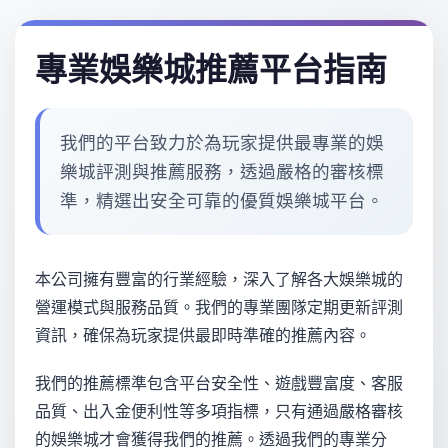
專業娛樂城推薦平台指南
我們的平台致力於為玩家提供最專業的娛
樂城評測與推薦服務，透過嚴格的審核標
準，精選出安全可靠的優質娛樂城平台。
本公司擁有豐富的行業經驗，深入了解各大娛樂城的
營運模式與服務品質。我們的專業團隊定期更新評測
資訊，確保為玩家提供最即時準確的推薦內容。
我們的推薦標準包含平台安全性、遊戲豐富度、客服
品質、出入金便利性等多項指標，只有通過嚴格審核
的娛樂城才會獲得我們的推薦。透過我們的專業分