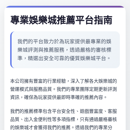
專業娛樂城推薦平台指南
我們的平台致力於為玩家提供最專業的娛
樂城評測與推薦服務，透過嚴格的審核標
準，精選出安全可靠的優質娛樂城平台。
本公司擁有豐富的行業經驗，深入了解各大娛樂城的
營運模式與服務品質。我們的專業團隊定期更新評測
資訊，確保為玩家提供最即時準確的推薦內容。
我們的推薦標準包含平台安全性、遊戲豐富度、客服
品質、出入金便利性等多項指標，只有通過嚴格審核
的娛樂城才會獲得我們的推薦。透過我們的專業分