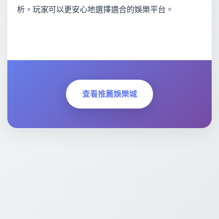
析，玩家可以更安心地選擇適合的娛樂平台。
查看推薦娛樂城