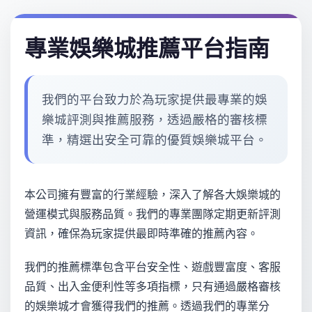
專業娛樂城推薦平台指南
我們的平台致力於為玩家提供最專業的娛
樂城評測與推薦服務，透過嚴格的審核標
準，精選出安全可靠的優質娛樂城平台。
本公司擁有豐富的行業經驗，深入了解各大娛樂城的
營運模式與服務品質。我們的專業團隊定期更新評測
資訊，確保為玩家提供最即時準確的推薦內容。
我們的推薦標準包含平台安全性、遊戲豐富度、客服
品質、出入金便利性等多項指標，只有通過嚴格審核
的娛樂城才會獲得我們的推薦。透過我們的專業分