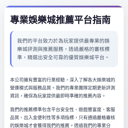
專業娛樂城推薦平台指南
我們的平台致力於為玩家提供最專業的娛
樂城評測與推薦服務，透過嚴格的審核標
準，精選出安全可靠的優質娛樂城平台。
本公司擁有豐富的行業經驗，深入了解各大娛樂城的
營運模式與服務品質。我們的專業團隊定期更新評測
資訊，確保為玩家提供最即時準確的推薦內容。
我們的推薦標準包含平台安全性、遊戲豐富度、客服
品質、出入金便利性等多項指標，只有通過嚴格審核
的娛樂城才會獲得我們的推薦。透過我們的專業分