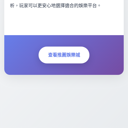
析，玩家可以更安心地選擇適合的娛樂平台。
查看推薦娛樂城